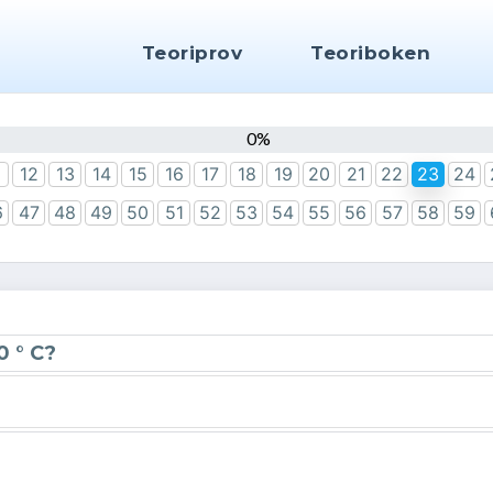
Teoriprov
Teoriboken
0
12
13
14
15
16
17
18
19
20
21
22
23
24
6
47
48
49
50
51
52
53
54
55
56
57
58
59
0 ° C?