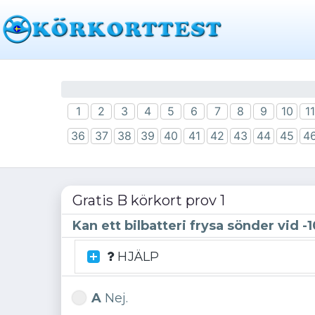
1
2
3
4
5
6
7
8
9
10
11
36
37
38
39
40
41
42
43
44
45
4
Gratis B körkort prov 1
Kan ett bilbatteri frysa sönder vid -1
HJÄLP
A
Nej.