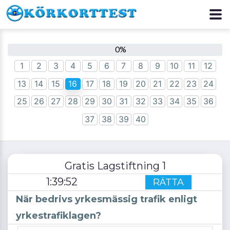
0
1
2
3
4
5
6
7
8
9
10
11
12
13
14
15
16
17
18
19
20
21
22
23
24
25
26
27
28
29
30
31
32
33
34
35
36
37
38
39
40
Gratis Lagstiftning 1
1
:
39
:
52
RÄTTA
När bedrivs yrkesmässig trafik enligt
yrkestrafiklagen?